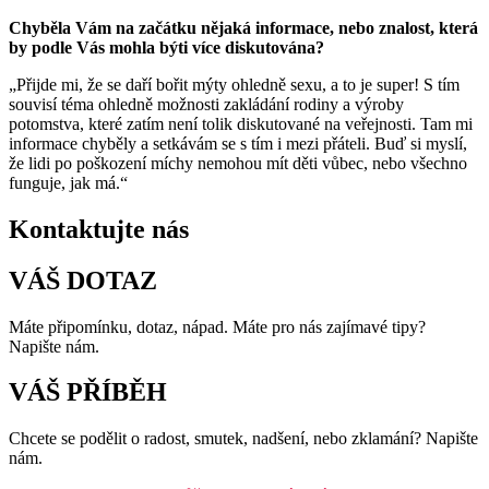
Chyběla Vám na začátku nějaká informace, nebo znalost, která
by podle Vás mohla býti více diskutována?
„Přijde mi, že se daří bořit mýty ohledně sexu, a to je super! S tím
souvisí téma ohledně možnosti zakládání rodiny a výroby
potomstva, které zatím není tolik diskutované na veřejnosti. Tam mi
informace chyběly a setkávám se s tím i mezi přáteli. Buď si myslí,
že lidi po poškození míchy nemohou mít děti vůbec, nebo všechno
funguje, jak má.“
Kontaktujte nás
VÁŠ DOTAZ
Máte připomínku, dotaz, nápad. Máte pro nás zajímavé tipy?
Napište nám.
VÁŠ PŘÍBĚH
Chcete se podělit o radost, smutek, nadšení, nebo zklamání? Napište
nám.